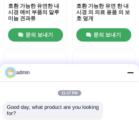
호환 가능한 유연한 내
호환 가능한 유연 한 내
시경 예비 부품의 알루
시경 의 의료 용품 의 보
우리 에 관한 것
미늄 견과류
호 덮개
문의 보내기
문의 보내기
공장 투어
품질 관리
admin
저희와 연락
11:27 PM
인용 을 요청 하십시오
Good day, what product are you looking 
for?
호환 유연 한 내시경 의
콜로노스코프용 스테인
의학 내시경
의료 용품의 손잡이 2
리스 견과류 150 160
170 180 190 240 260
290 시리즈
유연한 적용 범위