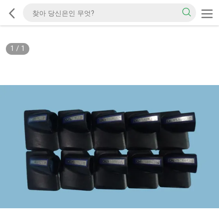
1
/
1