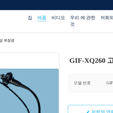
집
제품
비디오
우리 에 관한
저희와
것
연성 위장경
GIF-XQ26
모델 번호
GI
저희와 연