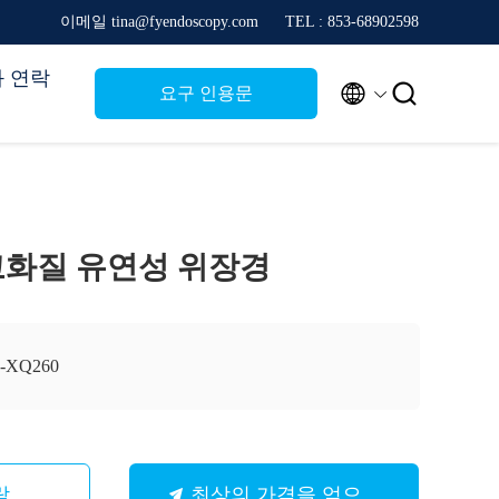
이메일 tina@fyendoscopy.com
TEL : 853-68902598
 연락


요구 인용문
0 고화질 유연성 위장경
F-XQ260
락
최상의 가격을 얻으세요