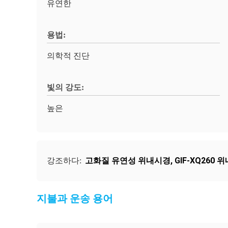
유연한
용법:
의학적 진단
빛의 강도:
높은
고화질 유연성 위내시경
,
GIF-XQ260
강조하다:
지불과 운송 용어