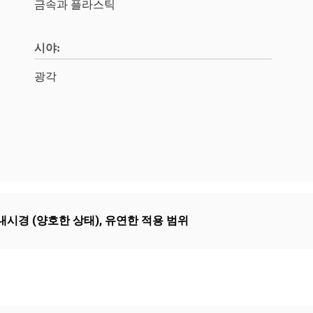
금속과 플라스틱
시야:
광각
 위내시경 (양호한 상태)
,
유연한 적용 범위