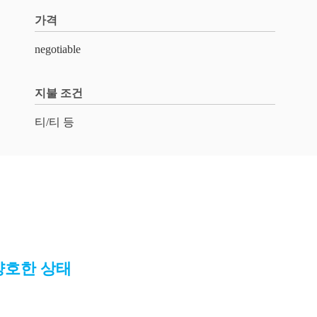
가격
negotiable
지불 조건
티/티 등
 양호한 상태